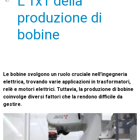
L'1x1 della
DE
EN
FR
NL
SK
SV
ZH-CN
produzione di
bobine
Contatti
Le bobine svolgono un ruolo cruciale nell'ingegneria
elettrica, trovando varie applicazioni in trasformatori,
relè e motori elettrici. Tuttavia, la produzione di bobine
coinvolge diversi fattori che la rendono difficile da
gestire.