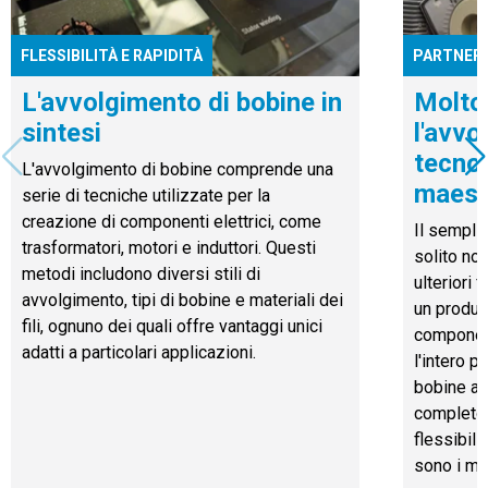
FLESSIBILITÀ E RAPIDITÀ
PARTNER 
L'avvolgimento di bobine in
Molto 
sintesi
l'avvo
tecnol
L'avvolgimento di bobine comprende una
maest
serie di tecniche utilizzate per la
creazione di componenti elettrici, come
Il sempli
trasformatori, motori e induttori. Questi
solito no
metodi includono diversi stili di
ulteriori 
avvolgimento, tipi di bobine e materiali dei
un produt
fili, ognuno dei quali offre vantaggi unici
component
adatti a particolari applicazioni.
l'intero p
bobine al
completo 
flessibili
sono i mag