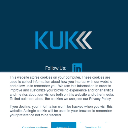
Follow Us:
This website stores cookies on your computer. These cookies are
used to collect information about how you interact with our website
© Copyright 2026, KUK Group
and allow us to remember you. We use this information in order to
improve and customize your browsing experience and for analytics
Condizioni generali di contratto
and metrics about our visitors both on this website and other media.
To find out more about the cookies we use, see our Privacy Policy
Privacy policy
If you decline, your information won’t be tracked when you visit this
website. A single cookie will be used in your browser to remember
Imprint
your preference not to be tracked.
Cookies settings
Accept All
Decline All