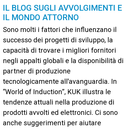
DE
EN
FR
NL
SK
SV
ZH-CN
IL BLOG SUGLI AVVOLGIMENTI E
IL MONDO ATTORNO
Sono molti i fattori che influenzano il
Contatti
successo dei progetti di sviluppo, la
capacità di trovare i migliori fornitori
negli appalti globali e la disponibilità di
partner di produzione
tecnologicamente all'avanguardia. In
“World of Induction”, KUK illustra le
tendenze attuali nella produzione di
prodotti avvolti ed elettronici. Ci sono
anche suggerimenti per aiutare