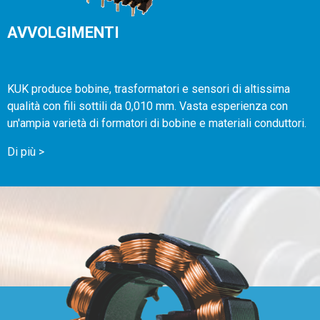
AVVOLGIMENTI
KUK produce bobine, trasformatori e sensori di altissima
qualità con fili sottili da 0,010 mm. Vasta esperienza con
un'ampia varietà di formatori di bobine e materiali conduttori.
Di più >