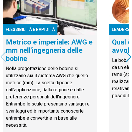
FLESSIBILITÀ E RAPIDITÀ
LEADERSH
Metrico e imperiale: AWG e
Qual è
mm nell'ingegneria delle
avvolg
bobine
Le bobine
da un ele
Nella progettazione delle bobine si
rame (spe
utilizzano sia il sistema AWG che quello
realizzar
metrico (mm). La scelta dipende
relativam
dall'applicazione, dalla regione e dalle
possibile
preferenze personali dell'ingegnere.
Entrambe le scale presentano vantaggi e
svantaggi ed è importante conoscerle
entrambe e convertirle in base alle
necessità.