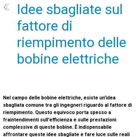
Idee sbagliate sul
DE
EN
FR
NL
SK
SV
ZH-CN
fattore di
Contatti
riempimento delle
bobine elettriche
Nel campo delle bobine elettriche, esiste un'idea
sbagliata comune tra gli ingegneri riguardo al fattore di
riempimento. Questo equivoco porta spesso a
fraintendimenti sull'efficienza e sulle prestazioni
complessive di queste bobine. È indispensabile
affrontare queste idee sbagliate e fare luce sulle reali