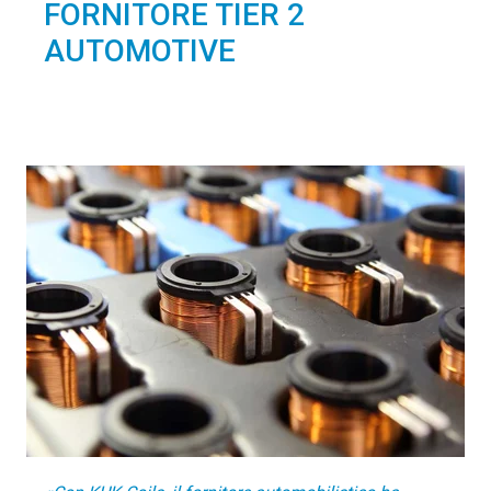
FORNITORE TIER 2
DE
EN
FR
NL
SK
SV
ZH-CN
AUTOMOTIVE
Contatti